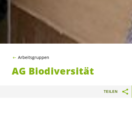
Arbeitsgruppen
AG Biodiversität
Wir setzten uns ein für mehr Grün in unserer
TEILEN
Stadt. Damit meinen wir keine sterilen
Rasenflächen, sondern Wiesen, Blumen,
Büsche und Bäume – mit Vorteil einheimische
Sorten, die wertvoll für Vögel, Insekten und
andere Tiere sind.