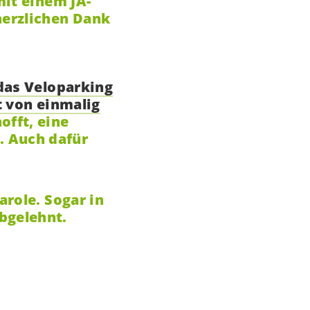
mit einem JA-
erzlichen Dank
 das Veloparking
t von einmalig
fft, eine
 Auch dafür
arole. Sogar in
bgelehnt.