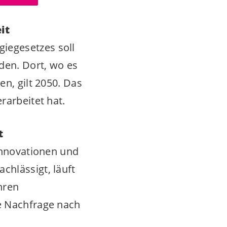
it
iegesetzes soll
den. Dort, wo es
en, gilt 2050. Das
rarbeitet hat.
t
 Innovationen und
chlässigt, läuft
hren
ie Nachfrage nach