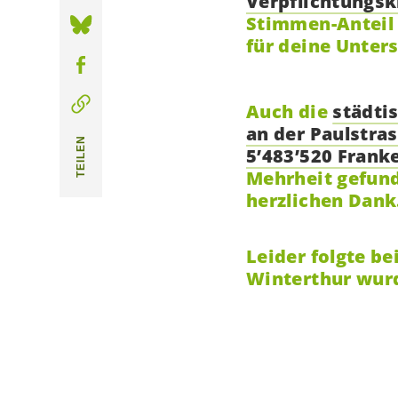
Verpflichtungsk
Stimmen-Anteil
für deine Unter
Auch die
städti
an der Paulstra
TEILEN
5’483’520 Frank
Mehrheit gefun
herzlichen Dank
Leider folgte be
Winterthur wur