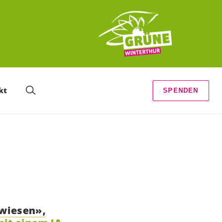
kt
SPENDEN
gwiesen»,