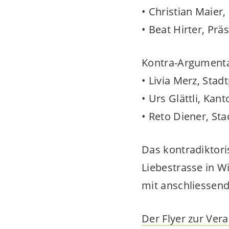
• Christian Maie
• Beat Hirter, Pr
Kontra-Argumenta
• Livia Merz, Stad
• Urs Glättli, Kan
• Reto Diener, St
Das kontradiktor
Liebestrasse in W
mit anschliessend
Der Flyer zur Ver