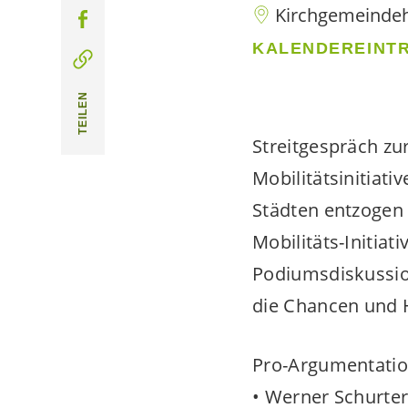
Kirchgemeindeha
KALENDEREINTR
TEILEN
Streitgespräch z
Mobilitätsinitiat
Städten entzogen
Mobilitäts-Initia
Podiumsdiskussion
die Chancen und H
Pro-Argumentatio
• Werner Schurter