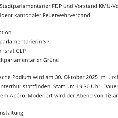
r, Stadtparlamentarier FDP und Vorstand KMU-V
äsident kantonaler Feuerwehrverband
tion:
tparlamentarierin SP
tonsrat GLP
adtparlamentarier Grüne
ische Podium wird am 30. Oktober 2025 im Ki
interthur stattfinden. Start um 19:30 Uhr, Dauer
em Apéro. Moderiert wird der Abend von Tizian
anstaltung