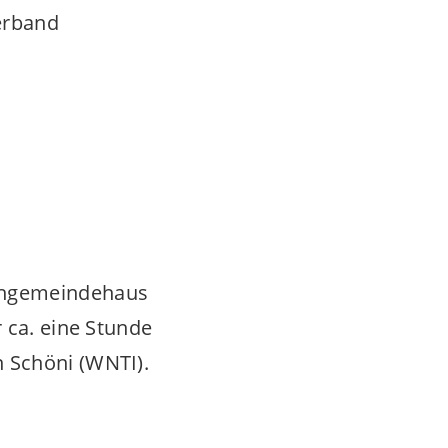
erband
rchgemeindehaus
 ca. eine Stunde
 Schöni (WNTI).